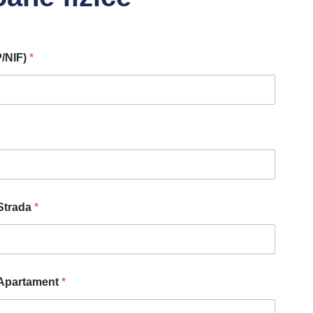
P/NIF)
*
Strada
*
Apartament
*