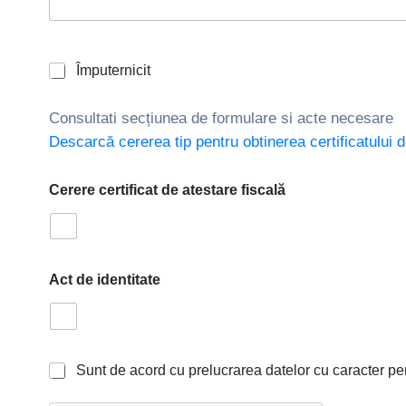
Împuternicit
Consultati secțiunea de formulare si acte necesare
Descarcă cererea tip pentru obtinerea certificatului d
Cerere certificat de atestare fiscală
Act de identitate
c
S
Sunt de acord cu prelucrarea datelor cu caracter pe
e
u
r
n