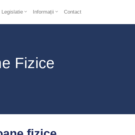
Legislatie
Informații
Contact
ne Fizice
oane fizice