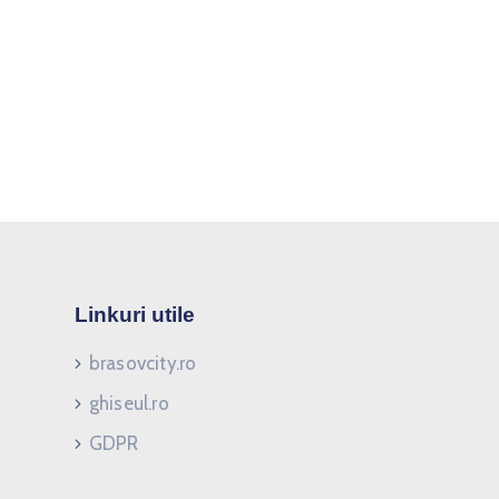
Linkuri utile
brasovcity.ro
ghiseul.ro
GDPR